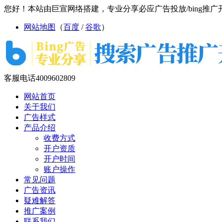
您好！本站由巨宣网络搭建，专业分享必应广告投放/bing推广开户
网站地图
（
百度
/
谷歌
）
客服电话
4009602809
网站首页
关于我们
广告样式
产品介绍
收费方式
开户资质
开户时间
账户操作
常见问题
广告资讯
疑难解答
推广案例
联系我们